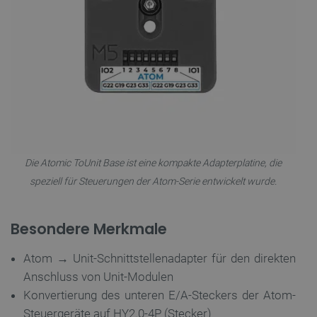
PERFORMANCE
TARGETING
FUNKTIONALITÄT
Die Atomic ToUnit Base ist eine kompakte Adapterplatine, die
Unbedingt erforderlich
Performance
speziell für Steuerungen der Atom-Serie entwickelt wurde.
Targeting
Funktionalität
Unbedingt erforderliche Cookies ermöglichen
wesentliche Kernfunktionen der Website wie die
Besondere Merkmale
Benutzeranmeldung und die Kontoverwaltung.
Ohne die unbedingt erforderlichen Cookies kann
Atom → Unit-Schnittstellenadapter für den direkten
die Website nicht ordnungsgemäß verwendet
werden.
Anschluss von Unit-Modulen
Anbieter
/
Konvertierung des unteren E/A-Steckers der Atom-
Name
Ab
Domäne
Steuergeräte auf HY2.0-4P (Stecker)