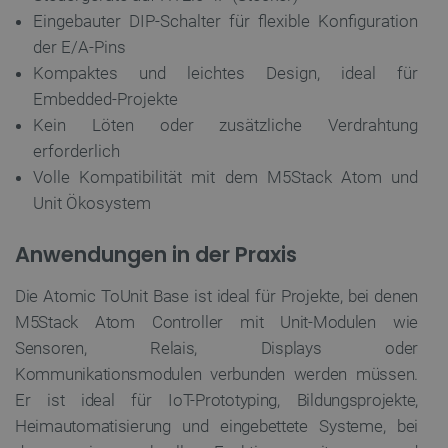
VISITOR_PRIVACY_METADATA
YouTube
5 
Eingebauter DIP-Schalter für flexible Konfiguration
.youtube.com
der E/A-Pins
Kompaktes und leichtes Design, ideal für
Embedded-Projekte
Kein Löten oder zusätzliche Verdrahtung
erforderlich
Volle Kompatibilität mit dem M5Stack Atom und
Unit Ökosystem
critAccountId
botland.de
9
41
Anwendungen in der Praxis
Die Atomic ToUnit Base ist ideal für Projekte, bei denen
Datenschutzerklärung von Google
M5Stack Atom Controller mit Unit-Modulen wie
Sensoren, Relais, Displays oder
Kommunikationsmodulen verbunden werden müssen.
Er ist ideal für IoT-Prototyping, Bildungsprojekte,
PrestaShop-[abcdef0123456789]{32}
.botland.de
2 
Heimautomatisierung und eingebettete Systeme, bei