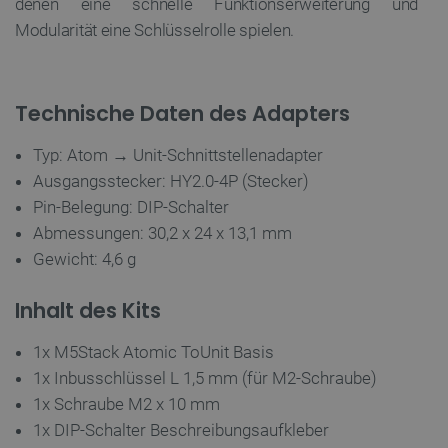
denen eine schnelle Funktionserweiterung und
Modularität eine Schlüsselrolle spielen.
LaVisitorId_Ym90bGFuZC5sYWRlc2suY29tLw
.botland.de
critData
botland.de
9
Technische Daten des Adapters
46
Typ: Atom → Unit-Schnittstellenadapter
Ausgangsstecker: HY2.0-4P (Stecker)
Pin-Belegung: DIP-Schalter
Abmessungen: 30,2 x 24 x 13,1 mm
_lb
.botland.de
Gewicht: 4,6 g
Inhalt des Kits
1x M5Stack Atomic ToUnit Basis
1x Inbusschlüssel L 1,5 mm (für M2-Schraube)
1x Schraube M2 x 10 mm
CookieScriptConsent
CookieScript
2 
1x DIP-Schalter Beschreibungsaufkleber
botland.de