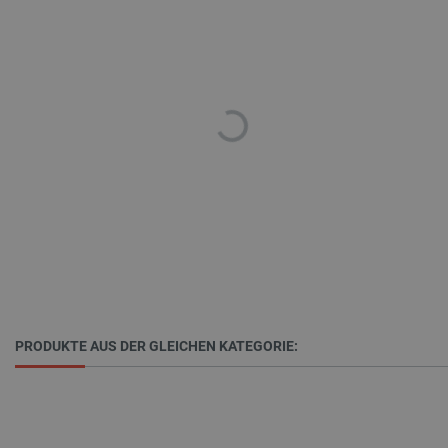
Storage declaration
Name
Storage type
_uetvid
Lokaler Speicher
lastExternalReferrer
Lokaler Speicher
__ps_checkoutPayPalSdkInstance_storage__
Lokaler Speicher
lastExternalReferrerTime
Lokaler Speicher
_uetsid_exp
Lokaler Speicher
_gcl_ls
Lokaler Speicher
lbx_ac_easystorage
Sitzungsspeicher
PRODUKTE AUS DER GLEICHEN KATEGORIE:
_cltk
Sitzungsspeicher
_smvc
Lokaler Speicher
cartSkuToUrl
Lokaler Speicher