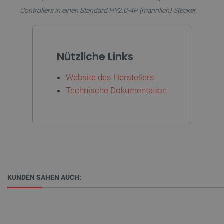
Controllers in einen Standard HY2.0-4P (männlich) Stecker.
PHPSESSID
PHP.net
Nützliche Links
botland.de
Website des Herstellers
Technische Dokumentation
KUNDEN SAHEN AUCH:
_lb_ccc
.botland.de