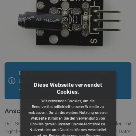
Das Produkt ist mit
Arduino
kompatibel
Der Hersteller hat einen
Beispielcode
für
Diese Webseite verwendet
Arduino vorbereitet.
Cookies.
Wir verwenden Cookies, um die
Benutzerfreundlichkeit unserer Website zu
Anschluss Vibrationssensor
verbessern. Durch die weitere Nutzung unserer
Webseite stimmen Sie der Verwendung von
Der Sensor funktioniert mit
jedem Mikrocontroller
mit
Cookies gemäß unserer Cookie-Richtlinie zu.
Nutzerdaten und Cookies können verarbeitet
digitalen Eingängen, einschließlich
Arduino
. Um die Daten
und zur Personalisierung von Werbung