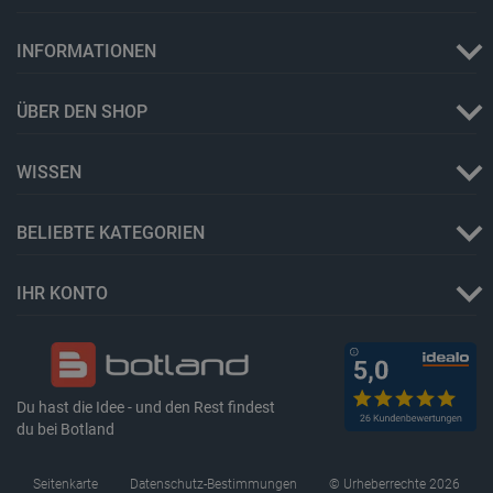
LaSID
Quality Unit
LLC
botland.de
INFORMATIONEN
ÜBER DEN SHOP
_smvs
.botland.de
59
49
WISSEN
critCartData
botland.de
9
BELIEBTE KATEGORIEN
50
IHR KONTO
PHPSESSID
PHP.net
botland.de
Du hast die Idee - und den Rest findest
du bei Botland
Seitenkarte
Datenschutz-Bestimmungen
© Urheberrechte 2026