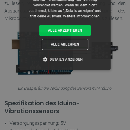
zu lesen, reicht es aus, die Stromversorgung und den
verwendet werden. Wenn du dem nicht
Ausgangspin mit einem beliebigen Eingang des
zustimmst, klicke auf „Details anzeigen“ und
triff deine Auswahl.
Weitere Informationen
Mikrocontrollers zu verbinden und seinen Status zu lesen.
ALLE AKZEPTIEREN
ALLE ABLEHNEN
DETAILS ANZEIGEN
UNBEDINGT ERFORDERLICH
PERFORMANCE
Ein Beispiel für die Verbindung des Sensors mit Arduino.
TARGETING
Spezifikation des Iduino-
Vibrationssensors
FUNKTIONALITÄT
Versorgungsspannung: 5V