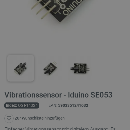
Vibrationssensor - Iduino SE053
Index:
OST-14324
EAN:
5903351241632
Zur Wunschliste hinzufügen
Einfacher Vibrationssensor mit digitalem Ausgang. Es