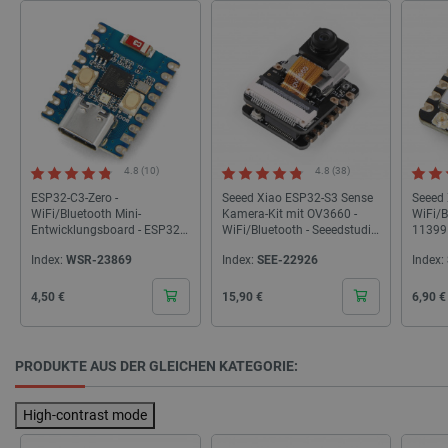
critAccountId
botland.de
9
41
Datenschutzerklärung von Google
4.8 (10)
4.8 (38)
ESP32-C3-Zero -
Seeed Xiao ESP32-S3 Sense
Seeed 
PrestaShop-[abcdef0123456789]{32}
.botland.de
2 
WiFi/Bluetooth Mini-
Kamera-Kit mit OV3660 -
WiFi/B
Entwicklungsboard - ESP32-
WiFi/Bluetooth - Seeedstudio
11399
C3FN4 - Waveshare 25452
113991115
Index:
WSR-23869
Index:
SEE-22926
Index:
LaVisitorId_Ym90bGFuZC5sYWRlc2suY29tLw
.botland.de
Cena
Cena
Cena
4,50 €
15,90 €
6,90 €
critData
botland.de
9
46
PRODUKTE AUS DER GLEICHEN KATEGORIE:
High-contrast mode