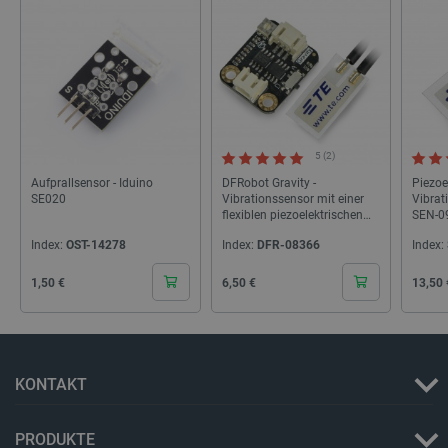
_lb
.botland.de
5 (2)
Aufprallsensor - Iduino
DFRobot Gravity -
Piezoe
SE020
Vibrationssensor mit einer
Vibrat
flexiblen piezoelektrischen
SEN-0
CookieScriptConsent
CookieScript
2 
Folie
botland.de
Index:
OST-14278
Index:
DFR-08366
Index:
Cena
Cena
Cena
1,50 €
6,50 €
13,50 
isListDisplay
botland.de
KONTAKT
PRODUKTE