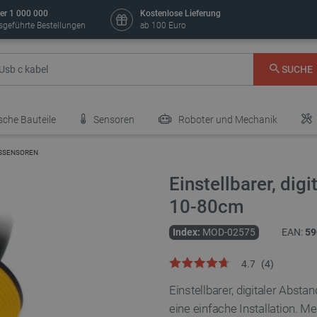
er 1 000 000
Kostenlose Lieferung
sgeführte Bestellungen
ab 100 Euro
SUCHE
sche Bauteile
Sensoren
Roboter und Mechanik
DSSENSOREN
Einstellbarer, di
10-80cm
Index:
MOD-02575
EAN:
59
4.7
(
4
)
Einstellbarer, digitaler Abs
eine einfache Installation. M