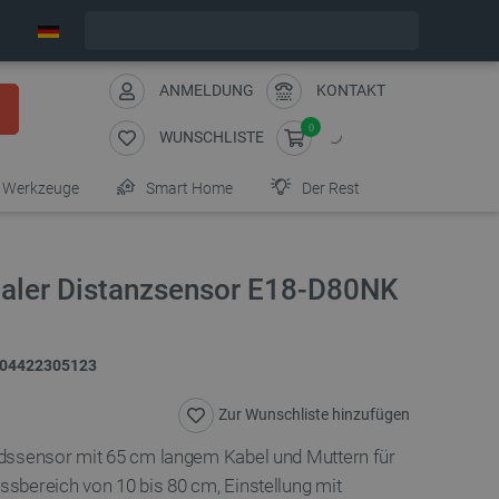
Wir verschicken am Montag
ANMELDUNG
KONTAKT
0
WUNSCHLISTE
Werkzeuge
Smart Home
Der Rest
gitaler Distanzsensor E18-D80NK
04422305123
Zur Wunschliste hinzufügen
tandssensor mit 65 cm langem Kabel und Muttern für
essbereich von 10 bis 80 cm, Einstellung mit