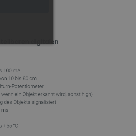
tellbaren digitalen
FUNKTIONALITÄT
ls 100 mA
von 10 bis 80 cm
titurn-Potentiometer
 die Kontoverwaltung. Ohne
 wenn ein Objekt erkannt wird, sonst high)
g des Objekts signalisiert
2 ms
 der Einwilligungs- und
rs für ihre Interaktion mit
die Einwilligung des
is +55 °C
e Datenschutzrichtlinien
en, dass ihre Präferenzen in
n.