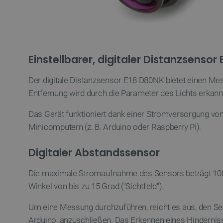
critAccountId
Einstellbarer, digitaler Distanzsenso
PrestaShop-[abcdef0123456
LaVisitorId_Ym90bGFuZC5
Der digitale Distanzsensor E18 D80NK bietet einen Mes
Entfernung wird durch die Parameter des Lichts erkann
critData
Das Gerät funktioniert dank einer Stromversorgung von
Minicomputern (z. B. Arduino oder Raspberry Pi).
_lb
Digitaler Abstandssensor
CookieScriptConsent
Die maximale Stromaufnahme des Sensors beträgt 100 
Winkel von bis zu 15 Grad ("Sichtfeld").
isListDisplay
Um eine Messung durchzuführen, reicht es aus, den Sen
Arduino, anzuschließen. Das Erkennen eines Hindernis