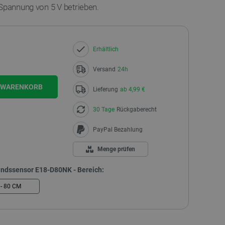
 Spannung von 5 V betrieben.
Erhältlich
Versand
24h
N WARENKORB
Lieferung
ab 4,99 €
30 Tage
Rückgaberecht
PayPal Bezahlung
Menge prüfen
tandssensor E18-D80NK - Bereich:
 - 80 CM