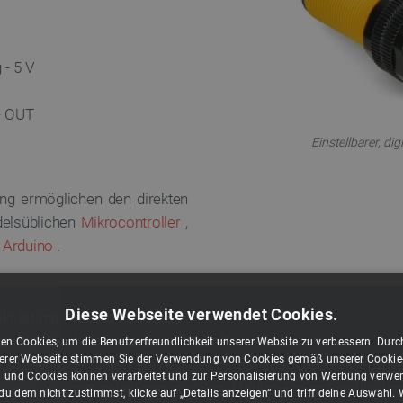
- 5 V
 - OUT
Einstellbarer, d
ng ermöglichen den direkten
delsüblichen
Mikrocontroller
,
h
Arduino
.
Diese Webseite verwendet Cookies.
kt ist mit Arduino kompatibel
zerhandbuch ist auf
unserer Website
verfügbar.
en Cookies, um die Benutzerfreundlichkeit unserer Website zu verbessern. Durch
rer Webseite stimmen Sie der Verwendung von Cookies gemäß unserer Cookie-R
n ordnungsgemäßen Betrieb reicht es aus, die 5-V-Stromv
 und Cookies können verarbeitet und zur Personalisierung von Werbung verwe
gang an einen beliebigen digitalen Arduino-Pin anzuschließen
u dem nicht zustimmst, klicke auf „Details anzeigen“ und triff deine Auswahl.