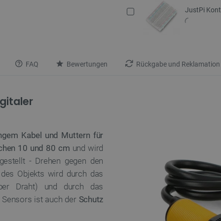
JustPi Kont
FAQ
Bewertungen
Rückgabe und Reklamation
gitaler
ngem Kabel und Muttern für
chen 10 und 80 cm
und wird
gestellt - Drehen gegen den
g des Objekts wird durch das
ber Draht) und durch das
es Sensors ist auch der
Schutz