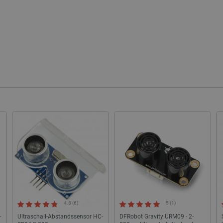
Quality Unit
Sitzung
Dieses Cookie wird verwendet, um V
LLC
und anonyme Benutzer-Sitzungsinfo
botland.de
.botland.de
59 Minuten
Dieses Cookie wird verwendet, um 
49 Sekunden
Seitenanforderungen zu verwalten.
botland.de
9 Minuten
Dieses Cookie wird verwendet, um s
50 Sekunden
der Inhalt des Einkaufswagens nich
durch verschiedene Seiten des Shop
den Shop verlässt und später zurüc
PHP.net
Sitzung
Cookie, das von Anwendungen generi
botland.de
Sprache basieren. Dies ist eine al
Verwalten von Benutzersitzungsvari
Normalerweise handelt es sich um ei
Zahl. Die Art und Weise, wie sie ver
Site spezifisch sein. Ein gutes Beisp
Beibehaltung des Anmeldestatus fü
den Seiten.
.botland.de
1 Jahr
Dieses Cookie dient dazu, die Einwil
Verwendung von Cookies auf der We
Einhaltung gesetzlicher Anforderun
eine Einwilligung für bestimmte Ka
erhalten.
4.8 (6)
5 (1)
Storage type
-
Ultraschall-Abstandssensor HC-
DFRobot Gravity URM09 - 2-