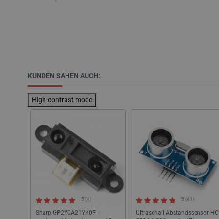
LaSID
_smvs
critCartData
KUNDEN SAHEN AUCH:
PHPSESSID
High-contrast mode
_lb_ccc
Storage declaration
5 (4)
5 (41)
Name
Sharp GP2Y0A21YK0F -
Ultraschall-Abstandssensor HC