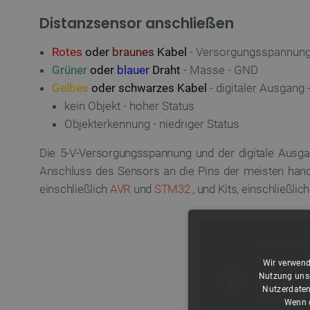
Distanzsensor anschließen
Rotes
oder
braunes
Kabel
- Versorgungsspannung 
Grüner
oder
blauer
Draht
- Masse - GND
Gelbes
oder schwarzes
Kabel
- digitaler Ausgang
kein Objekt - hoher Status
Objekterkennung - niedriger Status
Die 5-V-Versorgungsspannung und der digitale Ausga
Anschluss des Sensors an die Pins der meisten han
einschließlich
AVR
und
STM32
, und Kits, einschließlic
Das Produ
Das Benut
Wir verwend
Nutzung unse
Für eine
Nutzerdaten
Sensoraus
Wenn d