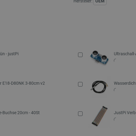
Hersteller:
OEM
n - justPi
Ultraschall
sor E18-D80NK 3-80cm v2
Wasserdich
e-Buchse 20cm - 40St
JustPi Verb