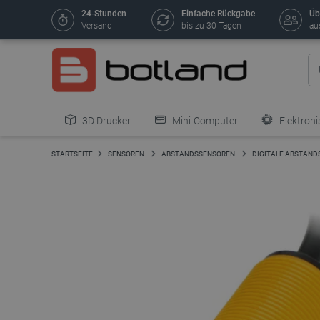
24-Stunden
Einfache Rückgabe
Üb
Versand
bis zu 30 Tagen
au
3D Drucker
Mini-Computer
Elektroni
STARTSEITE
SENSOREN
ABSTANDSSENSOREN
DIGITALE ABSTAN