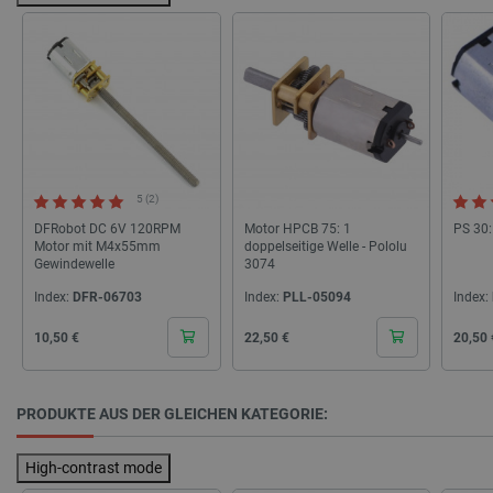
critCartData
botland.de
9
50
5 (2)
PHPSESSID
PHP.net
botland.de
DFRobot DC 6V 120RPM
Motor HPCB 75: 1
PS 30:
Motor mit M4x55mm
doppelseitige Welle - Pololu
Gewindewelle
3074
Index:
DFR-06703
Index:
PLL-05094
Index:
Cena
Cena
Cena
10,50 €
22,50 €
20,50 
PRODUKTE AUS DER GLEICHEN KATEGORIE:
High-contrast mode