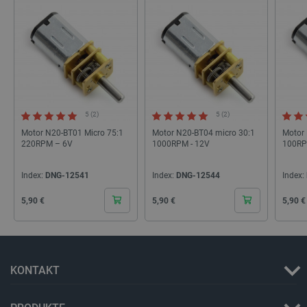
_lb_ccc
.botland.de
5 (2)
5 (2)
Motor N20-BT01 Micro 75:1
Motor N20-BT04 micro 30:1
Motor
Storage declaration
220RPM – 6V
1000RPM - 12V
100RP
Name
Storage type
Index:
DNG-12541
Index:
DNG-12544
Index:
_uetvid
Lokaler Speicher
Cena
Cena
Cena
lastExternalReferrer
Lokaler Speicher
5,90 €
5,90 €
5,90 €
__ps_checkoutPayPalSdkInstance_storage__
Lokaler Speicher
lastExternalReferrerTime
Lokaler Speicher
_uetsid_exp
Lokaler Speicher
KONTAKT
_gcl_ls
Lokaler Speicher
lbx_ac_easystorage
Sitzungsspeicher