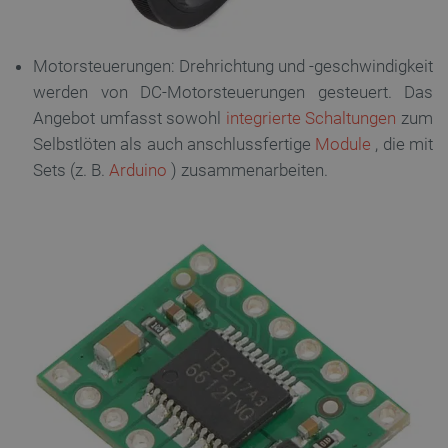
PrestaShop-[abcdef0123456789]{32}
.botland.de
2
Motorsteuerungen: Drehrichtung und -geschwindigkeit
werden von DC-Motorsteuerungen gesteuert. Das
Angebot umfasst sowohl
integrierte Schaltungen
zum
LaVisitorId_Ym90bGFuZC5sYWRlc2suY29tLw
.botland.de
Selbstlöten als auch anschlussfertige
Module
, die mit
Sets (z. B.
Arduino
) zusammenarbeiten.
critData
botland.de
9
46
_lb
.botland.de