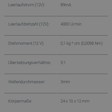
Leerlaufstrom (12V):
85mA
Leerlaufdrehzahl (12V):
4000 U/min
Drehmoment (12 V):
0,1 kg * cm (0,0098 Nm)
Übersetzungsverhältnis:
5:1
Wellendurchmesser:
3mm
Körpermaße:
24 x 10 x 12 mm