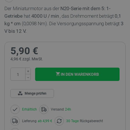
Der Miniaturmotor aus der
N20-Serie mit dem 5: 1-
Getriebe
hat
4000 U / min
, das Drehmoment beträgt
0,1
kg * cm
(0,0098 Nm). Die Versorgungsspannung beträgt
3
V bis 12 V.
5,90 €
4,96 € zzgl. MwSt.
+
IN DEN WARENKORB
−
Menge prüfen
Erhältlich
Versand
24h
Lieferung
ab 4,99 €
30 Tage
Rückgaberecht