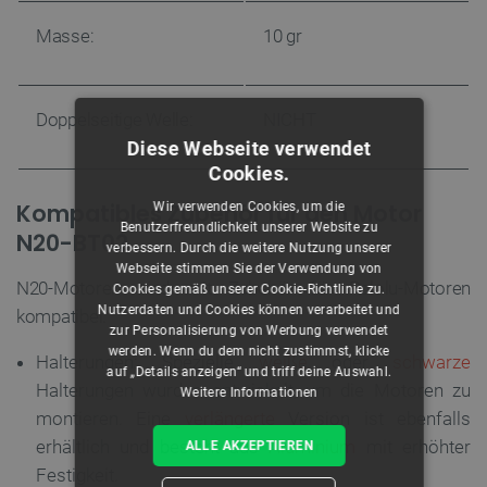
Masse:
10 gr
Doppelseitige Welle:
NICHT
Diese Webseite verwendet
Cookies.
Kompatibles Zubehör für den Motor
Wir verwenden Cookies, um die
Benutzerfreundlichkeit unserer Website zu
N20-BT02
verbessern. Durch die weitere Nutzung unserer
Webseite stimmen Sie der Verwendung von
N20-Motoren sind mit Zubehör für Pololu-Motoren
Cookies gemäß unserer Cookie-Richtlinie zu.
Nutzerdaten und Cookies können verarbeitet und
kompatibel.
zur Personalisierung von Werbung verwendet
werden. Wenn du dem nicht zustimmst, klicke
Halterungen: Spezielle
weiße
oder
schwarze
auf „Details anzeigen“ und triff deine Auswahl.
Halterungen wurden entwickelt, um die Motoren zu
Weitere Informationen
montieren. Eine
verlängerte
Version ist ebenfalls
erhältlich und besteht aus
Aluminium
mit erhöhter
ALLE AKZEPTIEREN
Festigkeit.