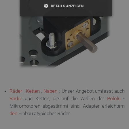
DETAILS ANZEIGEN
UNBEDINGT ERFORDERLICH
PERFORMANCE
TARGETING
FUNKTIONALITÄT
Unbedingt erforderlich
Performance
Räder
,
Ketten
,
Naben
: Unser Angebot umfasst auch
Targeting
Funktionalität
Räder
und Ketten, die auf die Wellen der
Pololu
-
Mikromotoren abgestimmt sind. Adapter erleichtern
Unbedingt erforderliche Cookies ermöglichen
wesentliche Kernfunktionen der Website wie die
den
Einbau atypischer Räder.
Benutzeranmeldung und die Kontoverwaltung. Ohne
die unbedingt erforderlichen Cookies kann die
Website nicht ordnungsgemäß verwendet werden.