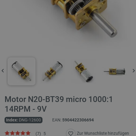
Motor N20-BT39 micro 1000:1
14RPM - 9V
Index:
DNG-12600
EAN:
5904422306694
Zur Wunschliste hinzufügen
(
7
)
5