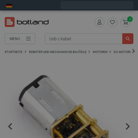
Bestelle in:
0
:
08
:
42
, und wir versenden heute!
0
MENU
STARTSEITE
ROBOTER UND MECHANISCHE BAUTEILE
MOTOREN
DC-MOTOREN