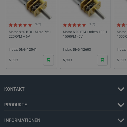
5 (2)
5 (2)
Motor N20-BT01 Micro 75:1
Motor N20-BT41 micro 100:1
Motor
220RPM – 6V
150RPM - 6V
1000R
Storage declaration
Index:
DNG-12541
Index:
DNG-12603
Index:
Name
Storage type
Cena
Cena
Cena
5,90 €
5,90 €
5,90 €
_uetvid
Lokaler Speicher
lastExternalReferrer
Lokaler Speicher
__ps_checkoutPayPalSdkInstance_storage__
Lokaler Speicher
lastExternalReferrerTime
Lokaler Speicher
KONTAKT
_uetsid_exp
Lokaler Speicher
PRODUKTE
_gcl_ls
Lokaler Speicher
lbx_ac_easystorage
Sitzungsspeicher
INFORMATIONEN
_cltk
Sitzungsspeicher