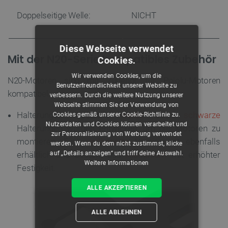
Doppelseitige Welle:
NICHT
Diese Webseite verwendet
Mit der N20-Serie kompatibles Zubehör
Cookies.
Wir verwenden Cookies, um die
N20-Motoren sind mit Zubehör für Pololu-Motoren
Benutzerfreundlichkeit unserer Website zu
kompatibel.
verbessern. Durch die weitere Nutzung unserer
Webseite stimmen Sie der Verwendung von
Halterungen: Spezielle
weiße
oder
schwarze
Cookies gemäß unserer Cookie-Richtlinie zu.
Nutzerdaten und Cookies können verarbeitet und
Halterungen wurden entwickelt, um die Motoren zu
zur Personalisierung von Werbung verwendet
montieren. Eine
verlängerte
Version ist ebenfalls
werden. Wenn du dem nicht zustimmst, klicke
auf „Details anzeigen“ und triff deine Auswahl.
erhältlich und besteht aus
Aluminium
mit erhöhter
Weitere Informationen
Festigkeit.
ALLE AKZEPTIEREN
ALLE ABLEHNEN