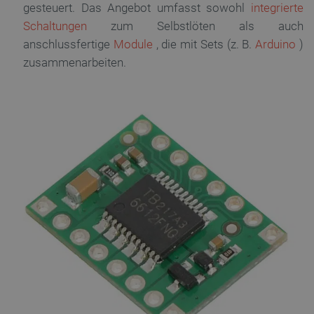
PrestaShop-[abcdef0123456789]{32}
.botland.de
2
gesteuert. Das Angebot umfasst sowohl
integrierte
Schaltungen
zum Selbstlöten als auch
anschlussfertige
Module
, die mit Sets (z. B.
Arduino
)
zusammenarbeiten.
LaVisitorId_Ym90bGFuZC5sYWRlc2suY29tLw
.botland.de
critData
botland.de
9
46
_lb
.botland.de