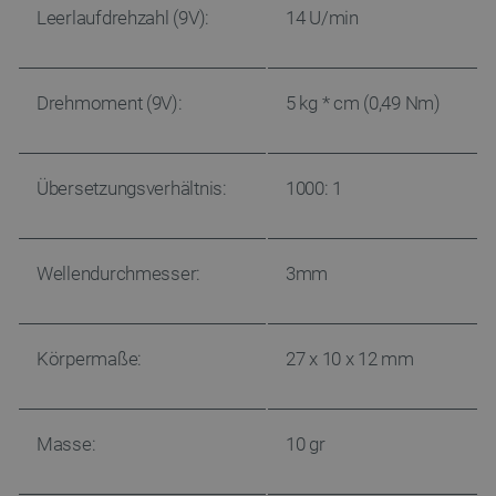
Leerlaufdrehzahl (9V):
14 U/min
Drehmoment (9V):
5 kg * cm (0,49 Nm)
Übersetzungsverhältnis:
1000: 1
Wellendurchmesser:
3mm
Körpermaße:
27 x 10 x 12 mm
Masse:
10 gr