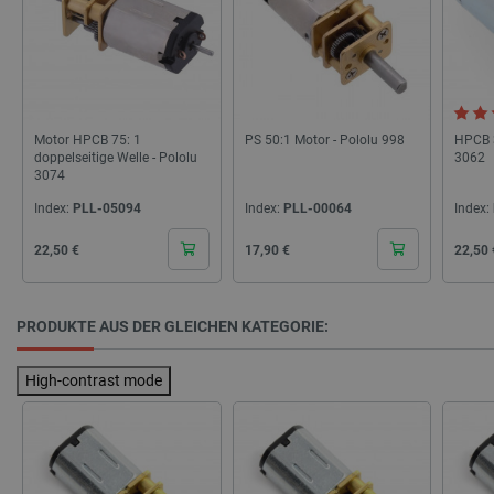
50
Motor HPCB 75: 1
PS 50:1 Motor - Pololu 998
HPCB 3
doppelseitige Welle - Pololu
3062
PHPSESSID
PHP.net
3074
botland.de
Index:
PLL-05094
Index:
PLL-00064
Index:
Cena
Cena
Cena
22,50 €
17,90 €
22,50 
PRODUKTE AUS DER GLEICHEN KATEGORIE:
High-contrast mode
_lb_ccc
.botland.de