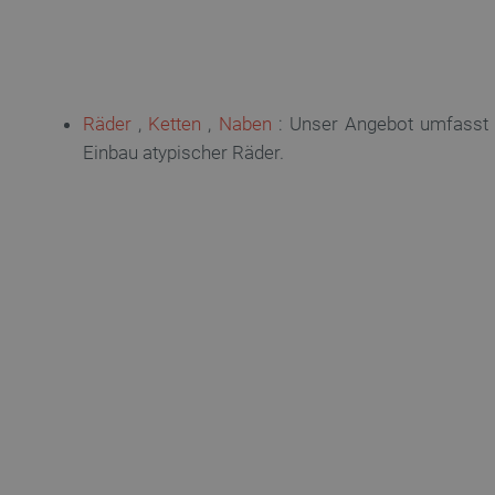
LaSID
_smvs
critCartData
Räder
,
Ketten
,
Naben
: Unser Angebot umfasst
Einbau atypischer Räder.
PHPSESSID
_lb_ccc
Storage declaration
Name