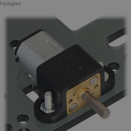
Festigkeit.
botland.de
9 Minuten
Mit diesem Cookie wird eine Kennung
41 Sekunden
Website eingeloggte Konto gespeiche
entscheidende Rolle, um Kernfunkti
Zusammenhang mit Benutzersitzu
Datenschutzerklärung von Google
zu ermöglichen.
789]{32}
.botland.de
2 Wochen 6
Dieses Cookie ist für den Betrieb d
Tage
Engine basierenden Shops erforderl
sYWRlc2suY29tLw
.botland.de
Sitzung
Dieses Cookie dient der Wiedererk
botland.de
9 Minuten
Dieses Cookie wird verwendet, um k
46 Sekunden
speichern, um die Leistung und Funk
verbessern und eine personalisierte
gewährleisten.
.botland.de
Sitzung
Dieses Cookie wird für Lastausgle
sicherzustellen, dass Web-Seiten-An
Browsersitzung auf denselben Serve
wodurch die Leistung und die Nutze
verbessert werden.
CookieScript
2 Monate 4
Dieses Cookie wird vom Cookie-Scri
botland.de
Wochen
um die Einwilligungseinstellungen 
speichern. Das Cookie-Banner von 
ordnungsgemäß funktionieren.
botland.de
Sitzung
Dieses Cookie wird verwendet, um Ih
Anzeige von Produkten zu speichern