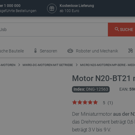
er 1 000 000
Kostenlose Lieferung
sgeführte Bestellungen
ab 100 Euro
SUCHE
sche Bauteile
Sensoren
Roboter und Mechanik
-MOTOREN
MIKRO-DC-MOTOREN MIT GETRIEBE
MICRO N20-MOTOREN MP-SERIE - ME
Motor N20-BT21 
Index:
DNG-12563
EAN:
59
5
(
1
)
Der Miniaturmotor
aus der N
das Drehmoment beträgt 0,6 
beträgt 3 V bis 9 V.