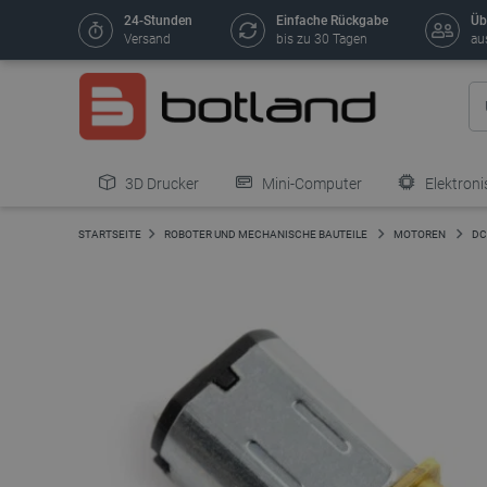
24-Stunden
Einfache Rückgabe
Üb
Versand
bis zu 30 Tagen
au
3D Drucker
Mini-Computer
Elektroni
STARTSEITE
ROBOTER UND MECHANISCHE BAUTEILE
MOTOREN
DC