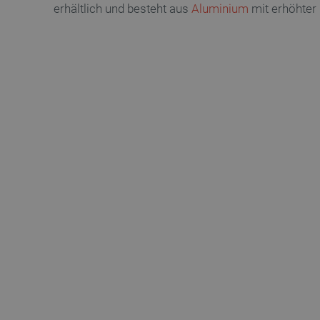
erhältlich und besteht aus
Aluminium
mit erhöhter 
critAccountId
PrestaShop-[abcdef0123456
LaVisitorId_Ym90bGFuZC5
critData
_lb
CookieScriptConsent
isListDisplay