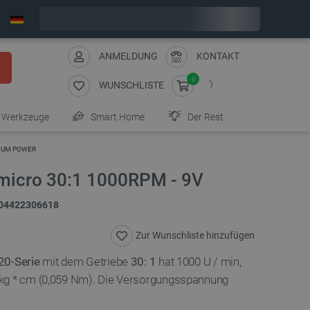
Bestelle in:
7
:
41
:
10
, und wir versenden heute!
ANMELDUNG
KONTAKT
0
WUNSCHLISTE
Werkzeuge
Smart Home
Der Rest
DIUM POWER
micro 30:1 1000RPM - 9V
04422306618
Zur Wunschliste hinzufügen
20-Serie
mit dem Getriebe
30: 1
hat 1000 U / min,
kg * cm (0,059 Nm). Die Versorgungsspannung