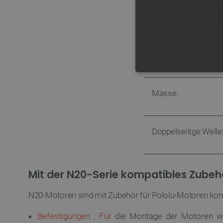
Wellendurchmesser
Körpermaße:
UNBEDING
Masse:
Doppelseitige Welle
Unbedingt erforderliche Coo
die unbedingt erforderliche
Name
Mit der N20-Serie kompatibles Zubeh
VISITOR_PRIVACY_METAD
N20-Motoren sind mit Zubehör für Pololu-Motoren kom
Befestigungen
:
Für
die Montage der Motoren w