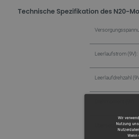
Technische Spezifikation des N20-Mo
Versorgungsspannu
Leerlaufstrom (9V):
Leerlaufdrehzahl (9V
Drehmoment (9V):
Wir verwend
Nutzung unse
Übersetzungsverhält
Nutzerdaten
Wenn d