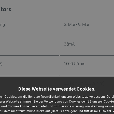
tors
ng:
3. Mai - 9. Mai
35mA
):
1000 U/min
0,6 kg * cm (0,059 Nm)
Diese Webseite verwendet Cookies.
en Cookies, um die Benutzerfreundlichkeit unserer Website zu verbessern. Durch
rer Webseite stimmen Sie der Verwendung von Cookies gemäß unserer Cookie-R
nis:
30:1
 und Cookies können verarbeitet und zur Personalisierung von Werbung verwe
u dem nicht zustimmst, klicke auf „Details anzeigen“ und triff deine Auswahl.