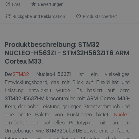
FAQ
Bewertungen
Rückgabe und Reklamation
Produktsicherheit
Produktbeschreibung: STM32
NUCLEO-H563ZI - STM32H563ZIT6 ARM
Cortex M33.
Der
STM32
Nucleo-H563ZI
ist ein vielseitiges
Entwicklungsboard, das mit Blick auf Flexibilität und
Leistung entwickelt wurde. Es basiert auf dem
STM32H563ZI-Mikrocontroller
mit
ARM Cortex M33-
Kern
, der hohe Leistung, geringen Stromverbrauch und
eine breite Palette von Funktionen bietet.
Nucleo
ermöglicht ein schnelles Prototyping mit gängigen
Umgebungen wie
STM32CubeIDE
sowie eine einfache
Integration mit zusätzlichen Modulen dank der