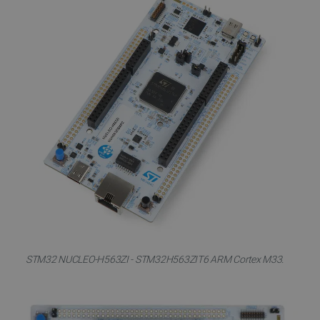
STM32 NUCLEO-H563ZI - STM32H563ZIT6 ARM Cortex M33.