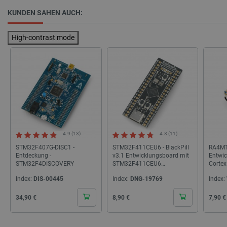
_uetvid
Lokaler Speicher
KUNDEN SAHEN AUCH:
lastExternalReferrer
Lokaler Speicher
__ps_checkoutPayPalSdkInstance_storage__
Lokaler Speicher
High-contrast mode
lastExternalReferrerTime
Lokaler Speicher
_uetsid_exp
Lokaler Speicher
_gcl_ls
Lokaler Speicher
lbx_ac_easystorage
Sitzungsspeicher
_cltk
Sitzungsspeicher
_smvc
Lokaler Speicher
4.9 (13)
4.8 (11)
cartSkuToUrl
Lokaler Speicher
STM32F407G-DISC1 -
STM32F411CEU6 - BlackPill
RA4M1-
_uetvid_exp
Lokaler Speicher
Entdeckung -
v3.1 Entwicklungsboard mit
Entwi
STM32F4DISCOVERY
STM32F411CEU6
Cortex
_uetsid
Lokaler Speicher
Mikrocontroller - WeAct
30661
Index:
DIS-00445
Index:
DNG-19769
Index:
luigis.env.v2.159265-309907
Sitzungsspeicher
Studio
Cena
Cena
Cena
34,90 €
8,90 €
7,90 €