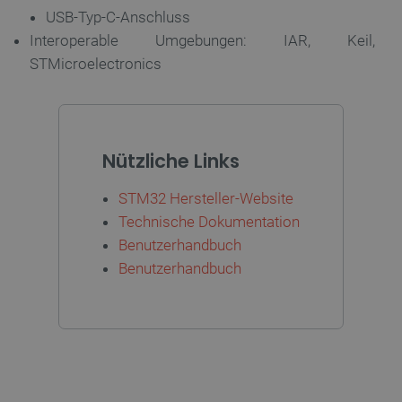
USB-Typ-C-Anschluss
Interoperable Umgebungen: IAR, Keil,
STMicroelectronics
Nützliche Links
_lb_ccc
.botland.de
STM32 Hersteller-Website
Technische Dokumentation
Benutzerhandbuch
Benutzerhandbuch
Storage declaration
Name
Storage type