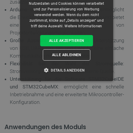
zusätzliche Hardware benötigt wird.
Nutzerdaten und Cookies können verarbeitet
Arduino- und ST-Morpho-Kompatibilität
: ermöglicht
und zur Personalisierung von Werbung
verwendet werden. Wenn du dem nicht
die Erweiterung mit zusätzlichen Modulen und bietet
zustimmst, klicke auf „Details anzeigen“ und
eine breite Palette von
triff deine Auswahl.
Weitere Informationen
Projektentwicklungsmöglichkeiten.
Große Auswahl an Schnittstellen
: Unterstützung
ALLE AKZEPTIEREN
von USB, UART, I2C, SPI und CAN für eine einfache
ALLE ABLEHNEN
Kommunikation mit anderen Geräten.
Flexibilität bei der Wahl der Stromquelle
:
DETAILS ANZEIGEN
Stromversorgung über USB oder externe Quelle.
Unterstützung für die Software STM32CubeIDE
UNBEDINGT ERFORDERLICH
und STM32CubeMX
: ermöglicht eine schnelle
Inbetriebnahme und eine erweiterte Mikrocontroller-
PERFORMANCE
Konfiguration.
TARGETING
Anwendungen des Moduls
FUNKTIONALITÄT