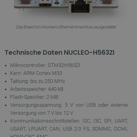
_lb
.botland.de
Das Board ist mit einem Ethernet-Anschluss ausgestattet.
Technische Daten NUCLEO-H563ZI
Mikrocontroller: STM32H563ZI
Kern: ARM Cortex M33
CookieScriptConsent
CookieScript
2 
Taktung: bis zu 250 MHz
botland.de
Arbeitsspeicher: 640 kB
Flash-Speicher: 2 MB
Versorgungsspannung: 5 V von USB oder externe
Versorgung von 7 V bis 12 V
Kommunikationsschnittstellen: I2C, I3C, SPI, UART,
isListDisplay
botland.de
USART, LPUART, CAN, USB 2.0 FS, SDMMC, DCMI,
HDMI-CEC, FMC