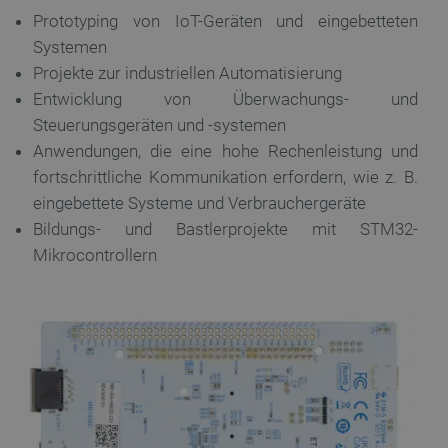
Prototyping von IoT-Geräten und eingebetteten
Systemen
Unbedingt erforderlich
Performance
Projekte zur industriellen Automatisierung
Entwicklung von Überwachungs- und
Targeting
Funktionalität
Steuerungsgeräten und -systemen
Unbedingt erforderliche Cookies ermöglichen
Anwendungen, die eine hohe Rechenleistung und
wesentliche Kernfunktionen der Website wie die
Benutzeranmeldung und die Kontoverwaltung.
fortschrittliche Kommunikation erfordern, wie z. B.
Ohne die unbedingt erforderlichen Cookies kann
die Website nicht ordnungsgemäß verwendet
eingebettete Systeme und Verbrauchergeräte
werden.
Bildungs- und Bastlerprojekte mit STM32-
Anbieter
/
Name
Ab
Mikrocontrollern
Domäne
VISITOR_PRIVACY_METADATA
YouTube
5 
.youtube.com