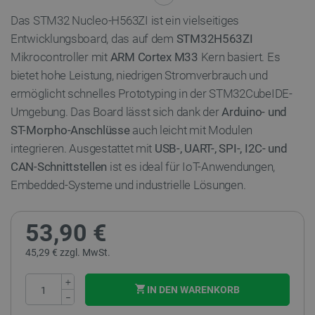
Das STM32 Nucleo-H563ZI ist ein vielseitiges
Entwicklungsboard, das auf dem
STM32H563ZI
Mikrocontroller mit
ARM Cortex M33
Kern basiert. Es
bietet hohe Leistung, niedrigen Stromverbrauch und
ermöglicht schnelles Prototyping in der STM32CubeIDE-
Umgebung. Das Board lässt sich dank der
Arduino- und
ST-Morpho-Anschlüsse
auch leicht mit Modulen
integrieren. Ausgestattet mit
USB-, UART-, SPI-, I2C- und
CAN-Schnittstellen
ist es ideal für IoT-Anwendungen,
Embedded-Systeme und industrielle Lösungen.
53,90 €
45,29 € zzgl. MwSt.
+
IN DEN WARENKORB
−