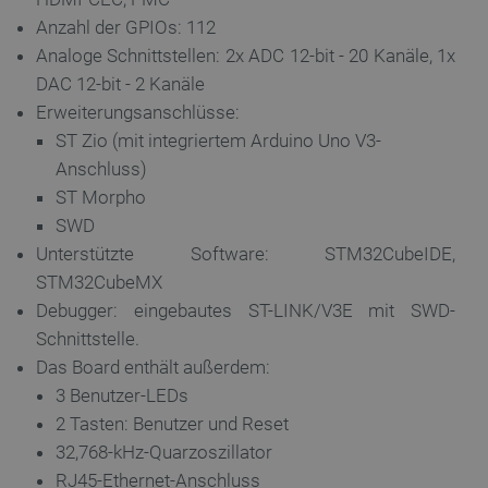
Anzahl der GPIOs: 112
LaSID
Quality Unit
Analoge Schnittstellen: 2x ADC 12-bit - 20 Kanäle, 1x
LLC
botland.de
DAC 12-bit - 2 Kanäle
Erweiterungsanschlüsse:
ST Zio (mit integriertem Arduino Uno V3-
_smvs
.botland.de
59
Anschluss)
49
ST Morpho
SWD
critCartData
botland.de
9
Unterstützte Software: STM32CubeIDE,
50
STM32CubeMX
Debugger: eingebautes ST-LINK/V3E mit SWD-
Schnittstelle.
Das Board enthält außerdem:
3 Benutzer-LEDs
PHPSESSID
PHP.net
2 Tasten: Benutzer und Reset
botland.de
32,768-kHz-Quarzoszillator
RJ45-Ethernet-Anschluss