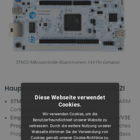
STM32-Mikrocontroller-Board in einem 144-Pin-Gehäuse.
Hauptmerkmale des NUCLEO-H563ZI
Diese Webseite verwendet
STM32H563ZI Mikrocontroller
: basierend auf ARM
Cookies.
Cortex M33 Kern für hohe Leistung.
Wir verwenden Cookies, um die
Eingebauter ST-LINK/V3E
Benutzerfreundlichkeit unserer Website zu
Programmierer/Debugger
: ermöglicht einfaches
verbessern. Durch die weitere Nutzung unserer
Webseite stimmen Sie der Verwendung von
Programmieren und Debuggen, ohne dass
Cookies gemäß unserer Cookie-Richtlinie zu.