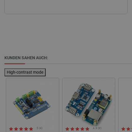
Storage declaration
Name
Storage type
_uetvid
Lokaler Speicher
KUNDEN SAHEN AUCH:
lastExternalReferrer
Lokaler Speicher
__ps_checkoutPayPalSdkInstance_storage__
Lokaler Speicher
High-contrast mode
lastExternalReferrerTime
Lokaler Speicher
_uetsid_exp
Lokaler Speicher
_gcl_ls
Lokaler Speicher
lbx_ac_easystorage
Sitzungsspeicher
_cltk
Sitzungsspeicher
_smvc
Lokaler Speicher
5 (4)
4.9 (9)
cartSkuToUrl
Lokaler Speicher