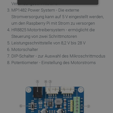
Verbindungsschnittstellen
UNBEDINGT ERFORDERLICH
MP1482 Power System - Die externe
Stromversorgung kann auf 5 V eingestellt werden,
PERFORMANCE
um den Raspberry Pi mit Strom zu versorgen
HR8825 Motortreibersystem - ermöglicht die
TARGETING
Steuerung von zwei Schrittmotoren
Leistungsschnittstelle von 8,2 V bis 28 V
FUNKTIONALITÄT
Motorschalter
DIP-Schalter - zur Auswahl des Mikroschrittmodus
Potentiometer - Einstellung des Motorstroms
Unbedingt erforderlich
Performance
Targeting
Funktionalität
Unbedingt erforderliche Cookies ermöglichen
wesentliche Kernfunktionen der Website wie die
Benutzeranmeldung und die Kontoverwaltung. Ohne
die unbedingt erforderlichen Cookies kann die
Website nicht ordnungsgemäß verwendet werden.
Anbieter
/
Name
Ab
Domäne