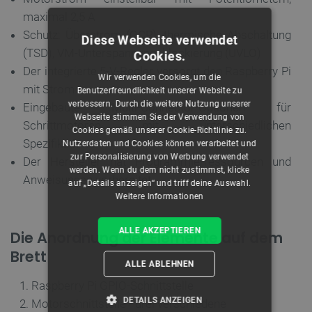
maximal 2,5 A
Schutz: Überstrom (OCP), thermische Abschaltung
Diese Webseite verwendet
(TSD), VM-Unterspannungsblockierung (UVLO)
Cookies.
Der integrierte 5-V-Regler versorgt den Raspberry Pi
Wir verwenden Cookies, um die
mit Strom
Benutzerfreundlichkeit unserer Website zu
verbessern. Durch die weitere Nutzung unserer
Eingebaute Multi-Connector-Optionen für
Webseite stimmen Sie der Verwendung von
Schrittmotoren mit unterschiedlichen
Cookies gemäß unserer Cookie-Richtlinie zu.
Spezifikationen
Nutzerdaten und Cookies können verarbeitet und
zur Personalisierung von Werbung verwendet
Der Hersteller hat Programmierressourcen und
werden. Wenn du dem nicht zustimmst, klicke
Anweisungen vorbereitet
auf „Details anzeigen“ und triff deine Auswahl.
Weitere Informationen
ALLE AKZEPTIEREN
Die Anordnung der Elemente auf dem
Brett
ALLE ABLEHNEN
Raspberry Pi GPIO-Schnittstelle
DETAILS ANZEIGEN
Motorschnittstelle - drei verschiedene