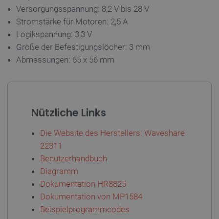
Versorgungsspannung: 8,2 V bis 28 V
Stromstärke für Motoren: 2,5 A
Logikspannung: 3,3 V
Größe der Befestigungslöcher: 3 mm
PHPSESSID
PHP.net
Abmessungen: 65 x 56 mm
botland.de
Nützliche Links
Die Website des Herstellers: Waveshare
22311
Benutzerhandbuch
Diagramm
Dokumentation HR8825
_lb_ccc
.botland.de
Dokumentation von MP1584
Beispielprogrammcodes