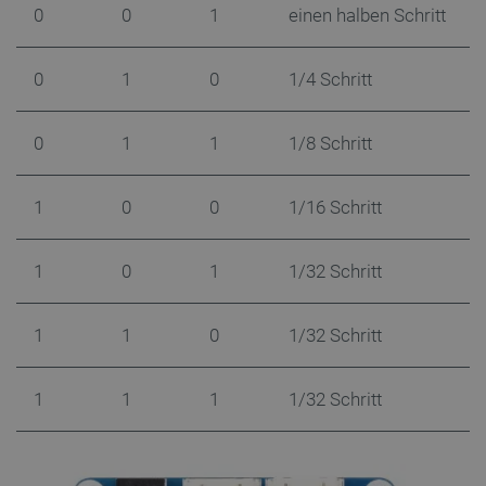
0
0
1
einen halben Schritt
LaVisitorId_Ym90bGFuZC5sYWRlc2suY29tLw
.botland.de
0
1
0
1/4 Schritt
critData
botland.de
9
46
0
1
1
1/8 Schritt
1
0
0
1/16 Schritt
1
0
1
1/32 Schritt
_lb
.botland.de
1
1
0
1/32 Schritt
1
1
1
1/32 Schritt
CookieScriptConsent
CookieScript
2
botland.de