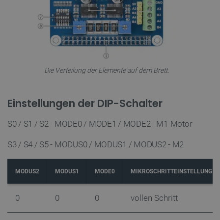
VISITOR_PRIVACY_METADATA
YouTube
5
.youtube.com
Die Verteilung der Elemente auf dem Brett.
Einstellungen der DIP-Schalter
critAccountId
botland.de
9
S0 / S1 / S2 - MODE0 / MODE1 / MODE2 - M1-Motor
41
S3 / S4 / S5 - MODUS0 / MODUS1 / MODUS2 - M2
Datenschutzerklärung von Google
MODUS2
MODUS1
MODE0
MIKROSCHRITTEINSTELLUNG
0
0
0
vollen Schritt
PrestaShop-[abcdef0123456789]{32}
.botland.de
2