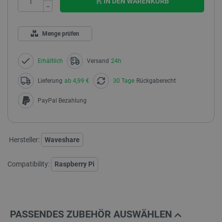
IN DEN WARENKORB
−
Menge prüfen
Erhältlich
Versand
24h
Lieferung
ab 4,99 €
30 Tage
Rückgaberecht
PayPal Bezahlung
Hersteller:
Waveshare
Compatibility:
Raspberry Pi
PASSENDES ZUBEHÖR AUSWÄHLEN