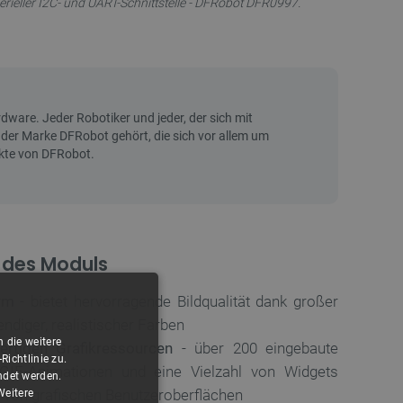
serieller I2C- und UART-Schnittstelle - DFRobot DFR0997.
 des Moduls
rm
- bietet hervorragende Bildqualität dank großer
ndiger, realistischer Farben
 die weitere
ertigen Grafikressourcen
- über 200 eingebaute
ichtlinie zu.
 GIF-Animationen und eine Vielzahl von Widgets
ndet werden.
g von grafischen Benutzeroberflächen
Weitere