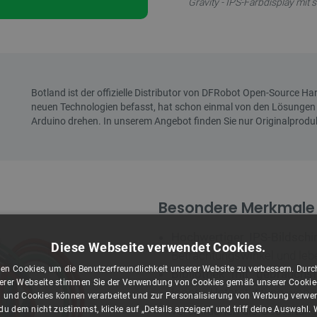
Gravity - IPS-Farbdisplay mit 
Besondere Merkmale
Hochwertiger IPS-Bildschi
Diese Webseite verwendet Cookies.
Betrachtungswinkel und lebe
en Cookies, um die Benutzerfreundlichkeit unserer Website zu verbessern. Durch
Bibliothek mit gebrauchsf
rer Webseite stimmen Sie der Verwendung von Cookies gemäß unserer Cookie-R
Icons, Unterstützung von
 und Cookies können verarbeitet und zur Personalisierung von Werbung verwe
vereinfachen die Gestaltun
u dem nicht zustimmst, klicke auf „Details anzeigen“ und triff deine Auswahl.