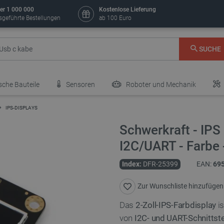
er 1 000 000
Kostenlose Lieferung
sgeführte Bestellungen
ab 100 Euro
SUCHE
sche Bauteile
Sensoren
Roboter und Mechanik
IPS-DISPLAYS
Schwerkraft - IPS
I2C/UART - Farbe
Index:
DFR-25399
EAN:
69
Zur Wunschliste hinzufügen
Das
2-Zoll-IPS-Farbdisplay
is
von
I2C- und UART-Schnittste