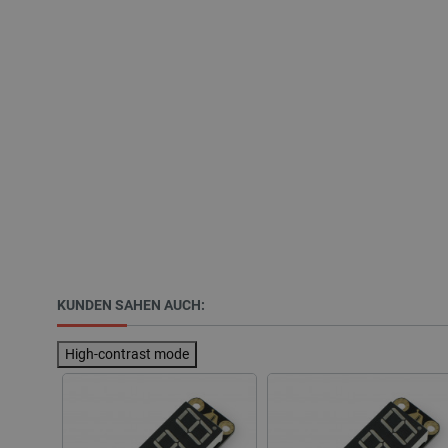
LaSID
_smvs
critCartData
PHPSESSID
KUNDEN SAHEN AUCH:
_lb_ccc
High-contrast mode
Storage declaration
Name