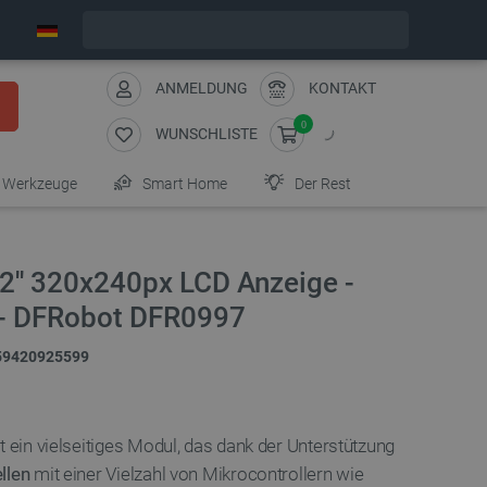
Wir verschicken am Montag
ANMELDUNG
KONTAKT
0
WUNSCHLISTE
Werkzeuge
Smart Home
Der Rest
 2'' 320x240px LCD Anzeige -
 - DFRobot DFR0997
59420925599
t ein vielseitiges Modul, das dank der Unterstützung
llen
mit einer Vielzahl von Mikrocontrollern wie