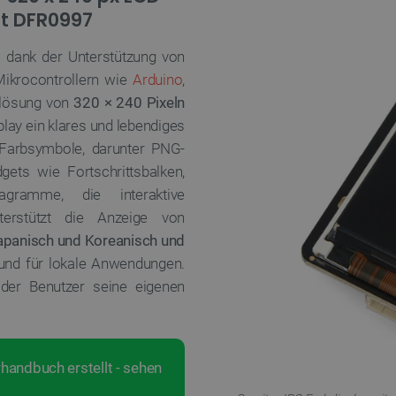
ot DFR0997
as dank der Unterstützung von
Mikrocontrollern wie
Arduino
,
flösung von
320 × 240 Pixeln
play ein klares und lebendiges
0 Farbsymbole, darunter PNG-
ets wie Fortschrittsbalken,
agramme, die interaktive
terstützt die Anzeige von
Japanisch und Koreanisch und
 und für lokale Anwendungen.
er Benutzer seine eigenen
rhandbuch erstellt - sehen