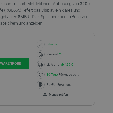
t zusammenarbeitet. Mit einer Auflösung von
320 x
fe (RGB565) liefert das Display ein klares und
ingebauten
8MB
U-Disk-Speicher können Benutzer
 speichern und anzeigen.
Erhältlich
Versand
24h
N WARENKORB
Lieferung
ab 4,99 €
30 Tage
Rückgaberecht
PayPal Bezahlung
Menge prüfen