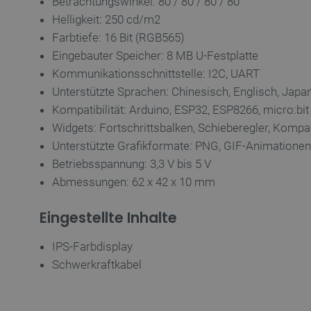
Betrachtungswinkel: 80 / 80 / 80 / 80
Helligkeit: 250 cd/m2
critAccountId
Farbtiefe: 16 Bit (RGB565)
Eingebauter Speicher: 8 MB U-Festplatte
Kommunikationsschnittstelle: I2C, UART
PrestaShop-[abcdef0123456
Unterstützte Sprachen: Chinesisch, Englisch, Japa
Kompatibilität: Arduino, ESP32, ESP8266, micro:bit
LaVisitorId_Ym90bGFuZC5
Widgets: Fortschrittsbalken, Schieberegler, Komp
critData
Unterstützte Grafikformate: PNG, GIF-Animationen
Betriebsspannung: 3,3 V bis 5 V
_lb
Abmessungen: 62 x 42 x 10 mm
Eingestellte Inhalte
CookieScriptConsent
IPS-Farbdisplay
Schwerkraftkabel
isListDisplay