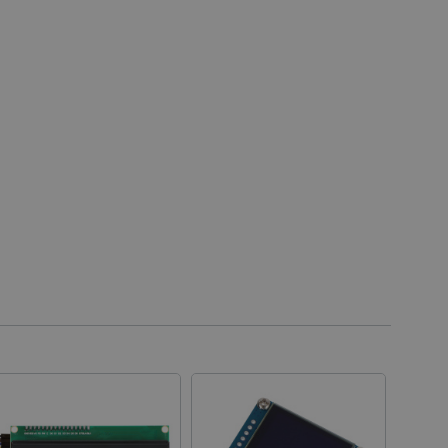
erkäufe in Google Analytics
rmationen zu verfolgen.
Benutzersitzungsstatus über
icherzustellen, dass sich
t ändert, wenn der Benutzer
s navigiert oder wenn er
kkehrt.
ert wird, die auf der PHP-
lgemeine Kennung, die zum
ablen verwendet wird.
ne zufällig generierte
wendet wird, kann für die
iel ist jedoch die
r einen Benutzer zwischen
ligung des Nutzers zur
bsite zu speichern und die
gen zu gewährleisten, um
tegorien von Cookies zu
Beschreibung