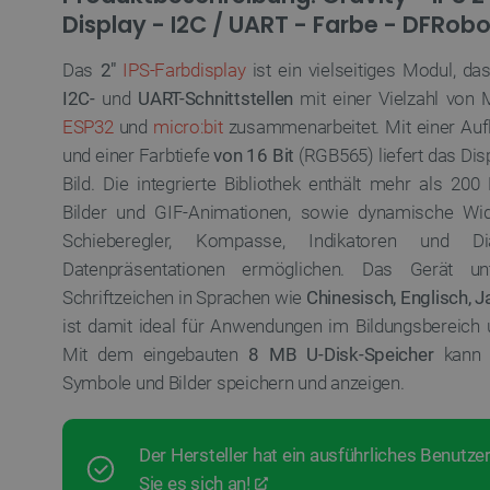
Display - I2C / UART - Farbe - DFRob
Das
2"
IPS-Farbdisplay
ist ein vielseitiges Modul, d
I2C-
und
UART-Schnittstellen
mit einer Vielzahl von 
ESP32
und
micro:bit
zusammenarbeitet. Mit einer Au
und einer Farbtiefe
von 16 Bit
(RGB565) liefert das Dis
Bild. Die integrierte Bibliothek enthält mehr als 20
Bilder und GIF-Animationen, sowie dynamische Widg
Schieberegler, Kompasse, Indikatoren und Di
Datenpräsentationen ermöglichen. Das Gerät un
Schriftzeichen in Sprachen wie
Chinesisch, Englisch, 
ist damit ideal für Anwendungen im Bildungsbereich
Mit dem eingebauten
8 MB
U-Disk-Speicher
kann d
Symbole und Bilder speichern und anzeigen.
Der Hersteller hat ein ausführliches Benutze
Sie es sich an!