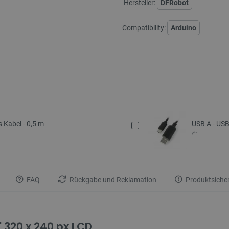
Hersteller:
DFRobot
Compatibility:
Arduino
 Kabel - 0,5 m
USB A - USB
FAQ
Rückgabe und Reklamation
Produktsicher
' 320 x 240 px LCD