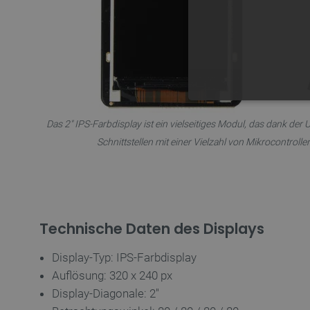
UNBEDING
Das 2" IPS-Farbdisplay ist ein vielseitiges Modul, das dank der
Schnittstellen mit einer Vielzahl von Mikrocontroll
Unbedingt erforderliche Coo
die unbedingt erforderliche
Technische Daten des Displays
Name
Display-Typ: IPS-Farbdisplay
VISITOR_PRIVACY_METAD
Auflösung: 320 x 240 px
Display-Diagonale: 2''