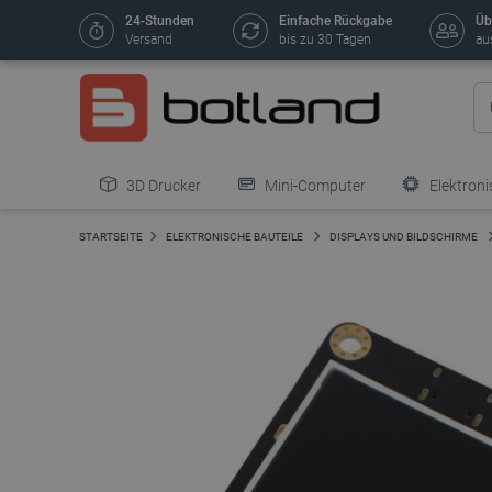
24-Stunden
Einfache Rückgabe
Üb
Versand
bis zu 30 Tagen
au
3D Drucker
Mini-Computer
Elektroni
STARTSEITE
ELEKTRONISCHE BAUTEILE
DISPLAYS UND BILDSCHIRME