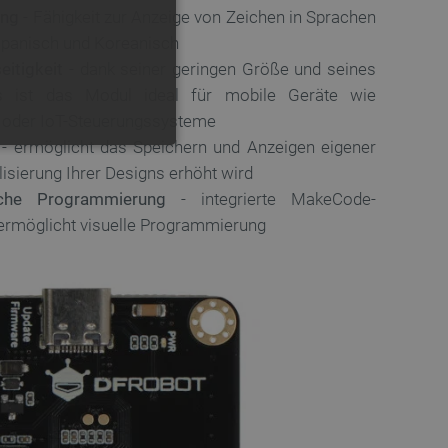
ung
- Fähigkeit zur Anzeige von Zeichen in Sprachen
Japanisch und Koreanisch
itigkeit
- dank seiner geringen Größe und seines
hs ist das Modul ideal für mobile Geräte wie
 oder IoT-Steuerungssysteme
B
- ermöglicht das Speichern und Anzeigen eigener
FUNKTIONALITÄT
lisierung Ihrer Designs erhöht wird
sche Programmierung
- integrierte MakeCode-
 ermöglicht visuelle Programmierung
 die Kontoverwaltung. Ohne
 der Einwilligungs- und
rs für ihre Interaktion mit
die Einwilligung des
e Datenschutzrichtlinien
en, dass ihre Präferenzen in
n.