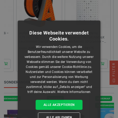
Diese Webseite verwendet
AURAPOL PLA-Filament
Glaskalibrierplatte für
SMLIGHT
1,75 mm 1 kg –
Revopoint MetroX/MetroX
ZigBee 
Cookies.
Leuchtendes Orange
Pro/MetroY 3D-Scanner –
für Home
350 x 210 mm
Etherne
Wir verwenden Cookies, um die
Index:
AUP-28477
Index:
RVO-28975
Index:
PC
AN
Benutzerfreundlichkeit unserer Website zu
verbessern. Durch die weitere Nutzung unserer
Webseite stimmen Sie der Verwendung von
FILTER
Cookies gemäß unserer Cookie-Richtlinie zu.
Nutzerdaten und Cookies können verarbeitet
und zur Personalisierung von Werbung
verwendet werden. Wenn du dem nicht
SONDERANGEBOTE
zustimmst, klicke auf „Details anzeigen“ und
triff deine Auswahl.
Weitere Informationen
AUSVERKAUF
AUSVERKAUF
SONDERA
ALLE AKZEPTIEREN
SONDERANGEBOT
SONDERANGEBOT
ALLE ABLEHNEN