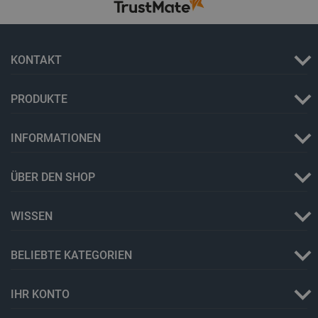
critCartData
botland.de
9
50
KONTAKT
PRODUKTE
INFORMATIONEN
PHPSESSID
PHP.net
botland.de
ÜBER DEN SHOP
WISSEN
BELIEBTE KATEGORIEN
IHR KONTO