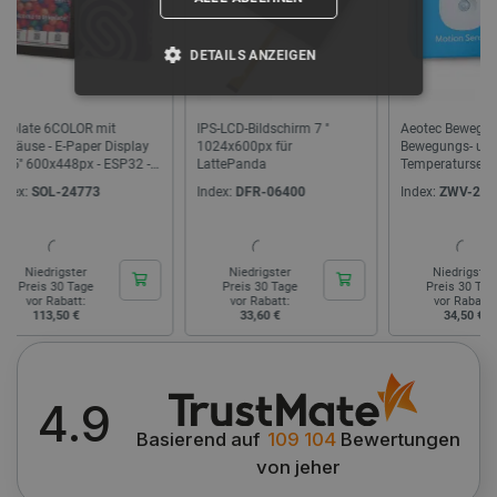
DETAILS ANZEIGEN
UNBEDINGT ERFORDERLICH
IPS-LCD-Bildschirm 7 ''
Aeotec Bewegungsmelder –
STM32 N
1024x600px für
Bewegungs- und
STM32F
PERFORMANCE
LattePanda
Temperatursensor – ZigBee
Cortex M
Index:
DFR-06400
Index:
ZWV-27835
Index:
DI
TARGETING
FUNKTIONALITÄT
Niedrigster
Niedrigster
Nie
Preis 30 Tage
Preis 30 Tage
Prei
vor Rabatt:
vor Rabatt:
vor
33,60 €
34,50 €
3
Unbedingt erforderlich
Performance
Targeting
Funktionalität
4.9
Basierend auf
109 104
Bewertungen
Unbedingt erforderliche Cookies ermöglichen
wesentliche Kernfunktionen der Website wie die
von jeher
Benutzeranmeldung und die Kontoverwaltung.
Ohne die unbedingt erforderlichen Cookies kann