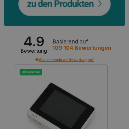
PrestaShop-[abcdef0123456789]{32}
.botland.de
2 
4.9
LaVisitorId_Ym90bGFuZC5sYWRlc2suY29tLw
.botland.de
Basierend auf
109 104
Bewertungen
Bewertung
critData
botland.de
9
46
Wie sammeln wir Bewertungen?
Vorschau
_lb
.botland.de