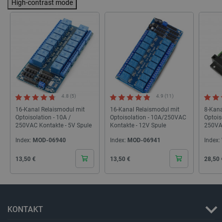
High-contrast mode
LaSID
Quality Unit
LLC
botland.de
_smvs
.botland.de
59
49
4.8 (5)
4.9 (11)
critCartData
botland.de
9
16-Kanal Relaismodul mit
16-Kanal Relaismodul mit
8-Kana
50
Optoisolation - 10A /
Optoisolation - 10A/250VAC
Optois
250VAC Kontakte - 5V Spule
Kontakte - 12V Spule
250VAC
- Mod
Index:
MOD-06940
Index:
MOD-06941
Index:
17658
Cena
Cena
Cena
13,50 €
13,50 €
28,50 
PHPSESSID
PHP.net
botland.de
KONTAKT