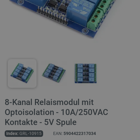
8-Kanal Relaismodul mit
Optoisolation - 10A/250VAC
Kontakte - 5V Spule
Index:
GRL-10915
EAN:
5904422317034