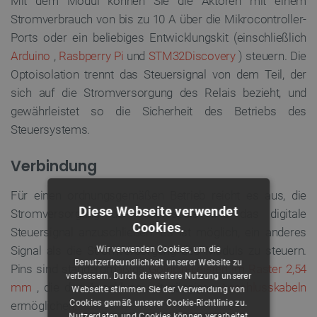
Mit dem Modul können Sie die Aktoren mit einem
Stromverbrauch von bis zu 10 A über die Mikrocontroller-
Ports oder ein beliebiges Entwicklungskit (einschließlich
Arduino
,
Rasbperry Pi
und
STM32Discovery
) steuern. Die
Optoisolation trennt das Steuersignal von dem Teil, der
sich auf die Stromversorgung des Relais bezieht, und
gewährleistet so die Sicherheit des Betriebs des
Steuersystems.
Verbindung
Für einen ordnungsgemäßen Betrieb reicht es aus, die
Diese Webseite verwendet
Stromversorgung der Relaisspule und das digitale
Cookies.
Steuersignal anzuschließen. Es ist möglich, ein anderes
Signal als die Stromversorgung des Moduls zu steuern.
Wir verwenden Cookies, um die
Benutzerfreundlichkeit unserer Website zu
Pins sind standardmäßige
Goldpin-Leisten im Raster 2,54
verbessern. Durch die weitere Nutzung unserer
mm
, die den Anschluss mit gängigen
Anschlusskabeln
Webseite stimmen Sie der Verwendung von
Cookies gemäß unserer Cookie-Richtlinie zu.
ermöglichen.
Nutzerdaten und Cookies können verarbeitet