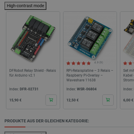
High-contrast mode
_lb
.botland.de
4.9 (9)
DFRobot Relay Shield - Relais
RPi-Relaisplatine – 3 Relais –
Set mi
CookieScriptConsent
CookieScript
2 
für Arduino v2.1
Raspberry Pi-Overlay –
Kabel 
botland.de
Waveshare 11638
Strom
Index:
DFR-02731
Index:
WSR-06804
Index:
Cena
Cena
Cena
15,90 €
12,50 €
6,00 €
isListDisplay
botland.de
PRODUKTE AUS DER GLEICHEN KATEGORIE: