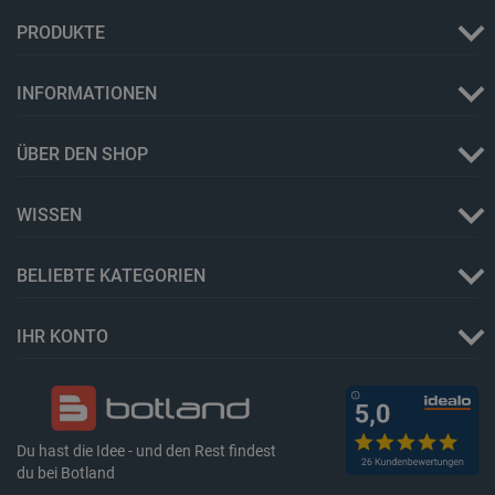
PRODUKTE
INFORMATIONEN
ÜBER DEN SHOP
WISSEN
_lb_ccc
.botland.de
BELIEBTE KATEGORIEN
IHR KONTO
Storage declaration
Du hast die Idee - und den Rest findest
Name
Storage type
du bei Botland
_uetvid
Lokaler Speicher