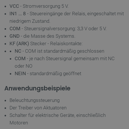
VCC
- Stromversorgung 5 V.
IN1 ... 8
- Steuereingänge der Relais, eingeschaltet mit
Unbedingt erforderlich
Performance
niedrigem Zustand.
Targeting
Funktionalität
COM
- Steuersignalversorgung: 3,3 V oder 5 V.
Unbedingt erforderliche Cookies ermöglichen
GND
- die Masse des Systems.
wesentliche Kernfunktionen der Website wie die
KF (ARK)
Stecker - Relaiskontakte:
Benutzeranmeldung und die Kontoverwaltung.
Ohne die unbedingt erforderlichen Cookies kann
NC
- COM ist standardmäßig geschlossen
die Website nicht ordnungsgemäß verwendet
COM
- je nach Steuersignal gemeinsam mit NC
werden.
oder NO
Anbieter
/
Name
Ab
Domäne
NEIN
- standardmäßig geöffnet
VISITOR_PRIVACY_METADATA
YouTube
5 
.youtube.com
Anwendungsbeispiele
Beleuchtungssteuerung
Der Treiber von Aktuatoren
Schalter für elektrische Geräte, einschließlich
Motoren