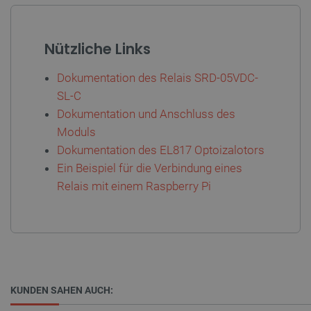
critAccountId
botland.de
9
Nützliche Links
41
Dokumentation des Relais SRD-05VDC-
Datenschutzerklärung von Google
SL-C
Dokumentation und Anschluss des
Moduls
Dokumentation des EL817 Optoizalotors
PrestaShop-[abcdef0123456789]{32}
.botland.de
2 
Ein Beispiel für die Verbindung eines
Relais mit einem Raspberry Pi
LaVisitorId_Ym90bGFuZC5sYWRlc2suY29tLw
.botland.de
critData
botland.de
9
46
KUNDEN SAHEN AUCH: