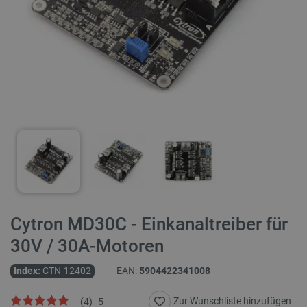
Cytron MD30C - Einkanaltreiber für
30V / 30A-Motoren
Index:
CTN-12402
EAN:
5904422341008
Zur Wunschliste hinzufügen
(
4
)
5