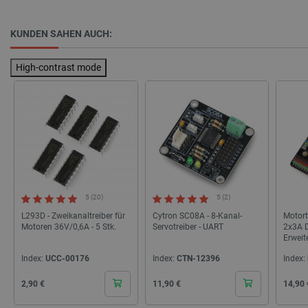
KUNDEN SAHEN AUCH:
_lb
.botland.de
High-contrast mode
CookieScriptConsent
CookieScript
2 
5 (20)
5 (2)
botland.de
L293D - Zweikanaltreiber für
Cytron SC08A - 8-Kanal-
Motort
Motoren 36V/0,6A - 5 Stk.
Servotreiber - UART
2x3A D
Erweit
DFRob
Index:
UCC-00176
Index:
CTN-12396
Index:
Cena
Cena
Cena
2,90 €
11,90 €
14,90 
isListDisplay
botland.de