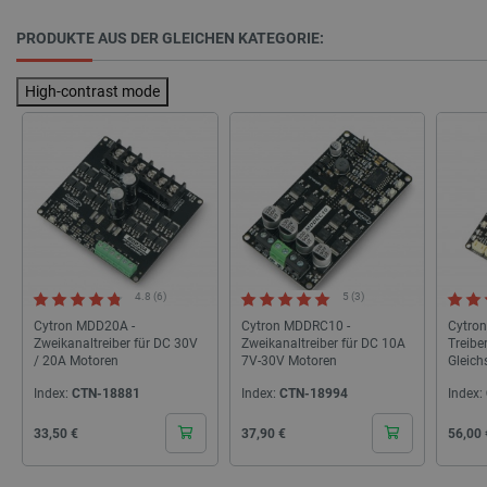
PRODUKTE AUS DER GLEICHEN KATEGORIE:
LaSID
Quality Unit
High-contrast mode
LLC
botland.de
_smvs
.botland.de
59
49
critCartData
botland.de
9
50
4.8 (6)
5 (3)
Cytron MDD20A -
Cytron MDDRC10 -
Cytron
Zweikanaltreiber für DC 30V
Zweikanaltreiber für DC 10A
Treiber
/ 20A Motoren
7V-30V Motoren
Gleich
58V /
Index:
CTN-18881
Index:
CTN-18994
Index:
Cena
Cena
Cena
33,50 €
37,90 €
56,00 
PHPSESSID
PHP.net
botland.de