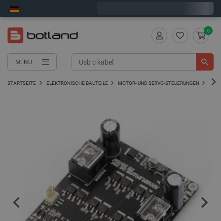
Bestelle in:
8
:
26
:
09
, und wir versenden heute!
0
MENU
STARTSEITE
ELEKTRONISCHE BAUTEILE
MOTOR- UND SERVO-STEUERUNGEN
DC-