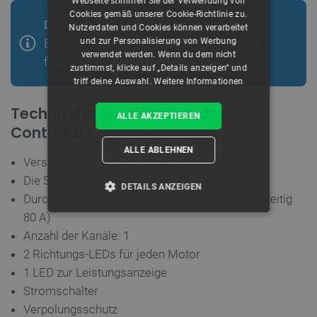
Webseite stimmen Sie der Verwendung von
Cookies gemäß unserer Cookie-Richtlinie zu.
Das Produkt ist mit Arduino kompatibel
Nutzerdaten und Cookies können verarbeitet
und zur Personalisierung von Werbung
Beispielcode und detaillierte Informationen
verwendet werden. Wenn du dem nicht
finden Sie im
Benutzerhandbuch
.
zustimmst, klicke auf „Details anzeigen“ und
triff deine Auswahl.
Weitere Informationen
Technische Spezifikation des
ALLE AKZEPTIEREN
Controllers
ALLE ABLEHNEN
Versorgungsspannung: 5 V bis 30 V DC
Die Spannung des Logikteils: 3,3 V und 5 V
DETAILS ANZEIGEN
Durchschnittlicher Strom pro Kanal: 30 A (kurzzeitig
80 A)
UNBEDINGT ERFORDERLICH
Anzahl der Kanäle: 1
PERFORMANCE
2 Richtungs-LEDs für jeden Motor
1 LED zur Leistungsanzeige
TARGETING
Stromschalter
Verpolungsschutz