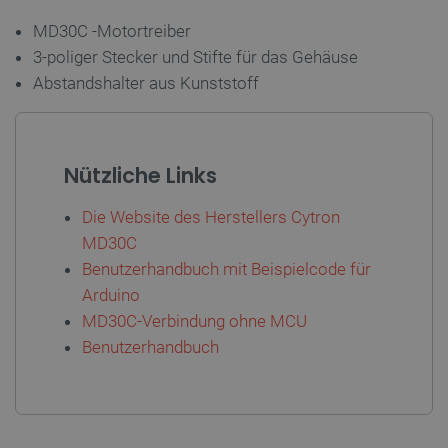
MD30C
-Motortreiber
3-poliger Stecker und Stifte für das Gehäuse
Abstandshalter aus Kunststoff
critAccountId
botland.de
9
41
Datenschutzerklärung von Google
Nützliche Links
Die Website des Herstellers Cytron
MD30C
PrestaShop-[abcdef0123456789]{32}
.botland.de
2 
Benutzerhandbuch mit Beispielcode für
Arduino
MD30C-Verbindung ohne MCU
Benutzerhandbuch
LaVisitorId_Ym90bGFuZC5sYWRlc2suY29tLw
.botland.de
critData
botland.de
9
46