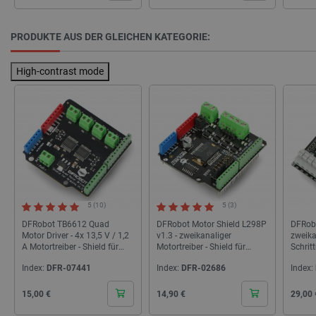
_lb_ccc
.botland.de
PRODUKTE AUS DER GLEICHEN KATEGORIE:
High-contrast mode
Storage declaration
Name
Storage type
_uetvid
Lokaler Speicher
5 (10)
5 (3)
lastExternalReferrer
Lokaler Speicher
DFRobot TB6612 Quad
DFRobot Motor Shield L298P
DFRob
__ps_checkoutPayPalSdkInstance_storage__
Lokaler Speicher
Motor Driver - 4x 13,5 V / 1,2
v1.3 - zweikanaliger
zweika
A Motortreiber - Shield für
Motortreiber - Shield für
Schrit
lastExternalReferrerTime
Lokaler Speicher
Arduino
Arduino 35V / 2A *
für Ar
Index:
DFR-07441
Index:
DFR-02686
Index:
_uetsid_exp
Lokaler Speicher
_gcl_ls
Lokaler Speicher
Cena
Cena
Cena
15,00 €
14,90 €
29,00 
lbx_ac_easystorage
Sitzungsspeicher