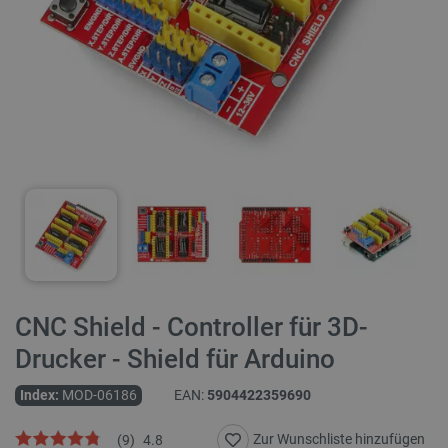
CNC Shield - Controller für 3D-
Drucker - Shield für Arduino
Index:
MOD-06186
EAN:
5904422359690
Zur Wunschliste hinzufügen
(
9
)
4.8