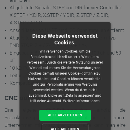
ähnlichen
Abgeleitete Signale: STEP und DIR für vier Controller:
X.STEP / Y.DIR, X.STEP / Y.DIR, Z.STEP / Z.DIR,
A.STEP / A.DIR
Anschlüsse von UART- und I2C-Schnittstellen entfernt
Diese Webseite verwendet
Abgeleitete Eingänge für Grenzsensoren vom Typ
Cookies.
END STOP: Z + / Z-, Y + / Y-, X + / X-,
Wir verwenden Cookies, um die
Eingebaute 8-mm-Kondensatoren mit 100 uF und 50
Benutzerfreundlichkeit unserer Website zu
uF
verbessern. Durch die weitere Nutzung unserer
10-kΩ-Pull-up-Widerstände
Webseite stimmen Sie der Verwendung von
Cookies gemäß unserer Cookie-Richtlinie zu.
Leitungen für Motoren
Nutzerdaten und Cookies können verarbeitet
Kompatibel mit
GRBL 0.8c
und zur Personalisierung von Werbung
verwendet werden. Wenn du dem nicht
zustimmst, klicke auf „Details anzeigen“ und
CNC auf Arduino? Natürlich!
triff deine Auswahl.
Weitere Informationen
Eine eigene CNC-Fräsmaschine erhöht die
ALLE AKZEPTIEREN
Produktionskapazität enorm – nicht nur bei einem
Unternehmen mit Maschinenpark. Heute kann man eine
ALLE ABLEHNEN