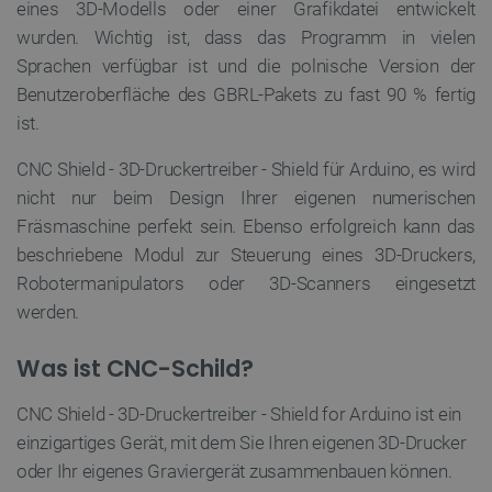
eines 3D-Modells oder einer Grafikdatei entwickelt
die Website nicht ordnungsgemäß verwendet
werden.
wurden. Wichtig ist, dass das Programm in vielen
Anbieter
/
Sprachen verfügbar ist und die polnische Version der
Name
Ab
Domäne
Benutzeroberfläche des GBRL-Pakets zu fast 90 % fertig
VISITOR_PRIVACY_METADATA
YouTube
5 
ist.
.youtube.com
CNC Shield - 3D-Druckertreiber - Shield für Arduino, es wird
nicht nur beim Design Ihrer eigenen numerischen
Fräsmaschine perfekt sein. Ebenso erfolgreich kann das
beschriebene Modul zur Steuerung eines 3D-Druckers,
Robotermanipulators oder 3D-Scanners eingesetzt
werden.
critAccountId
botland.de
9
Was ist CNC-Schild?
41
CNC Shield - 3D-Druckertreiber - Shield for Arduino ist ein
einzigartiges Gerät, mit dem Sie Ihren eigenen 3D-Drucker
Datenschutzerklärung von Google
oder Ihr eigenes Graviergerät zusammenbauen können.