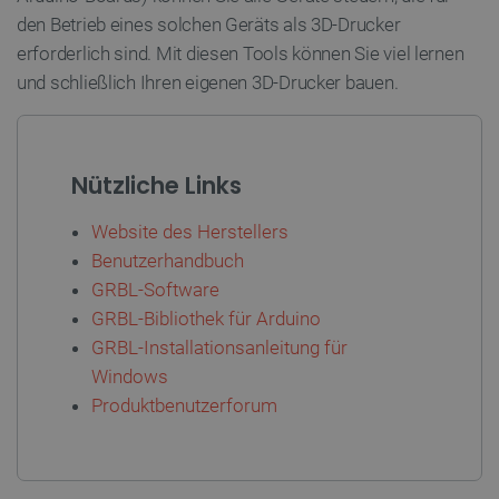
den Betrieb eines solchen Geräts als 3D-Drucker
erforderlich sind. Mit diesen Tools können Sie viel lernen
CookieScriptConsent
CookieScript
2 
und schließlich Ihren eigenen 3D-Drucker bauen.
botland.de
Nützliche Links
Website des Herstellers
isListDisplay
botland.de
Benutzerhandbuch
GRBL-Software
GRBL-Bibliothek für Arduino
LaSID
Quality Unit
GRBL-Installationsanleitung für
LLC
botland.de
Windows
Produktbenutzerforum
_smvs
.botland.de
59
49