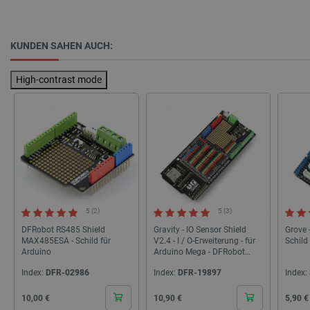
critCartData
botland.de
9
50
KUNDEN SAHEN AUCH:
High-contrast mode
PHPSESSID
PHP.net
botland.de
5 (2)
5 (3)
DFRobot RS485 Shield
Gravity - IO Sensor Shield
Grove 
MAX485ESA - Schild für
V2.4 - I / O-Erweiterung - für
Schild
Arduino
Arduino Mega - DFRobot
DFR0165
Index:
DFR-02986
Index:
DFR-19897
Index:
Cena
Cena
Cena
10,00 €
10,90 €
5,90 €