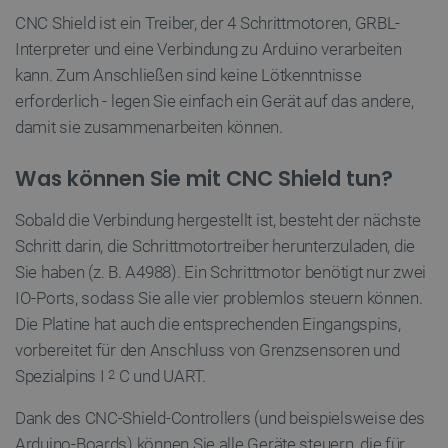
CNC Shield ist ein Treiber, der 4 Schrittmotoren, GRBL-
Interpreter und eine Verbindung zu Arduino verarbeiten
PrestaShop-[abcdef0123456789]{32}
.botland.de
2 
kann. Zum Anschließen sind keine Lötkenntnisse
erforderlich - legen Sie einfach ein Gerät auf das andere,
damit sie zusammenarbeiten können.
LaVisitorId_Ym90bGFuZC5sYWRlc2suY29tLw
.botland.de
Was können Sie mit CNC Shield tun?
critData
botland.de
9
46
Sobald die Verbindung hergestellt ist, besteht der nächste
Schritt darin, die Schrittmotortreiber herunterzuladen, die
Sie haben (z. B. A4988). Ein Schrittmotor benötigt nur zwei
IO-Ports, sodass Sie alle vier problemlos steuern können.
Die Platine hat auch die entsprechenden Eingangspins,
_lb
.botland.de
vorbereitet für den Anschluss von Grenzsensoren und
Spezialpins I
C und UART.
2
Dank des CNC-Shield-Controllers (und beispielsweise des
Arduino-Boards) können Sie alle Geräte steuern, die für