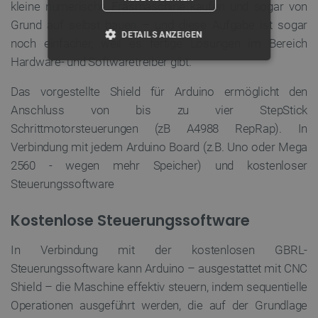
kleine numerische Fräsmaschine kaufen und sogar von
Grund auf selbst bauen – und diese Aufgabe ist sogar
DETAILS ANZEIGEN
noch einfacher, weil es fertige Lösungen im Bereich
Hardware- und Softwaretreiber gibt.
UNBEDINGT ERFORDERLICH
Das vorgestellte Shield für Arduino ermöglicht den
PERFORMANCE
Anschluss von bis zu vier StepStick
Schrittmotorsteuerungen (zB A4988 RepRap). In
TARGETING
Verbindung mit jedem Arduino Board (z.B. Uno oder Mega
2560 - wegen mehr Speicher) und kostenloser
FUNKTIONALITÄT
Steuerungssoftware
Kostenlose Steuerungssoftware
Unbedingt erforderlich
Performance
In Verbindung mit der kostenlosen GBRL-
Targeting
Funktionalität
Steuerungssoftware kann Arduino – ausgestattet mit CNC
Unbedingt erforderliche Cookies ermöglichen
Shield – die Maschine effektiv steuern, indem sequentielle
wesentliche Kernfunktionen der Website wie die
Benutzeranmeldung und die Kontoverwaltung.
Operationen ausgeführt werden, die auf der Grundlage
Ohne die unbedingt erforderlichen Cookies kann