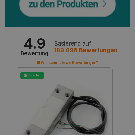
PrestaShop-[abcdef0123456789]{32}
.botland.de
2 
LaVisitorId_Ym90bGFuZC5sYWRlc2suY29tLw
.botland.de
4.9
Basierend auf
critData
botland.de
9
109 096
Bewertungen
46
Bewertung
Wie sammeln wir Bewertungen?
Vorschau
_lb
.botland.de