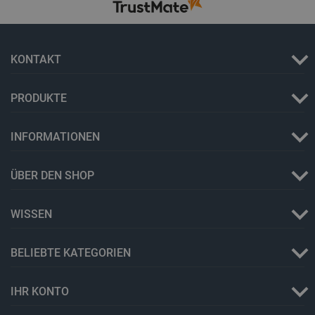
critCartData
botland.de
9
50
KONTAKT
PRODUKTE
PHPSESSID
PHP.net
botland.de
INFORMATIONEN
ÜBER DEN SHOP
WISSEN
BELIEBTE KATEGORIEN
IHR KONTO
_lb_ccc
.botland.de