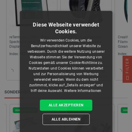
Diese Webseite verwendet
Cookies.
reTerminal E1004 – E Ink
AURAPOL PLA-Filament
Creality 
Wir verwenden Cookies, um die
Spectra 6-Farben-E-Paper-
1,75 mm 1 kg - Schwarz
Filament
Benutzerfreundlichkeit unserer Website zu
Display – 13,3 Zoll, 1200 x
Ozeanbl
1600...
verbessern. Durch die weitere Nutzung unserer
Index:
SEE-28943
Index:
AUP-28465
Index:
CR
Webseite stimmen Sie der Verwendung von
FILTER
Cookies gemäß unserer Cookie-Richtlinie zu.
Nutzerdaten und Cookies können verarbeitet
und zur Personalisierung von Werbung
verwendet werden. Wenn du dem nicht
zustimmst, klicke auf „Details anzeigen“ und
triff deine Auswahl.
Weitere Informationen
SONDERANGEBOTE
ALLE AKZEPTIEREN
SONDERANGEBOT
SONDERANGEBOT
SONDERA
ALLE ABLEHNEN