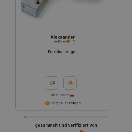
CookieScriptConsent
CookieScript
2 
botland.de
Aleksander
verifiziert
Funktioniert gut.
isListDisplay
botland.de
LaSID
Quality Unit
0
0
LLC
botland.de
dieser Monat
Original anzeigen
_smvs
.botland.de
59
49
gesammelt und verifiziert von